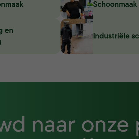
onmaak
Schoonmaak i
g en
Industriële 
g
wd naar onze p