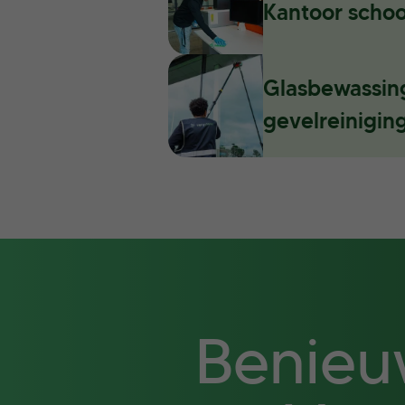
Kantoor scho
Glasbewassin
gevelreinigin
Benieu