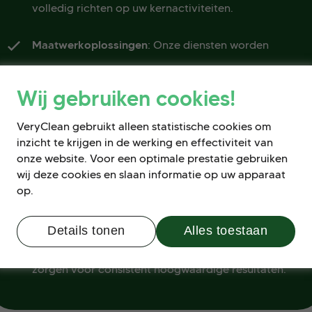
volledig richten op uw kernactiviteiten.
Maatwerkoplossingen
: Onze diensten worden
afgestemd op uw specifieke behoeften, wat zorgt
Wij gebruiken cookies!
voor maximale tevredenheid.
VeryClean gebruikt alleen statistische cookies om
Duurzaamheid
: Wij gebruiken milieuvriendelijke
inzicht te krijgen in de werking en effectiviteit van
schoonmaakmiddelen en -methoden, wat bijdraagt
onze website. Voor een optimale prestatie gebruiken
wij deze cookies en slaan informatie op uw apparaat
aan een groenere toekomst.
op.
Betrouwbaarheid en Professionaliteit
: Onze goed
Details tonen
Alles toestaan
opgeleide en betrouwbare schoonmaakteams
zorgen voor consistent hoogwaardige resultaten.