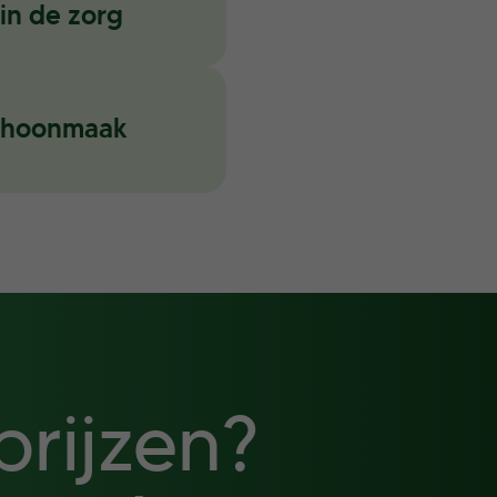
n de zorg
schoonmaak
rijzen?