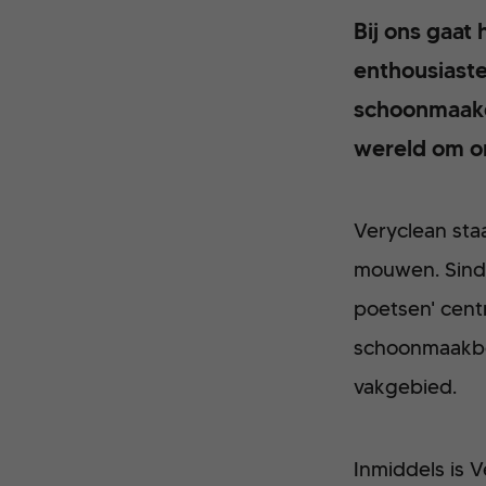
Bij ons gaat
enthousiaste
schoonmaakd
wereld om o
Veryclean staa
mouwen. Sinds 
poetsen' centr
schoonmaakbeh
vakgebied.
Inmiddels is 