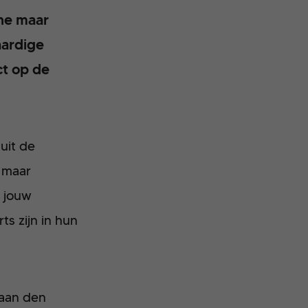
ine maar
aardige
t op de
uit de
n maar
l jouw
s zijn in hun
 aan den