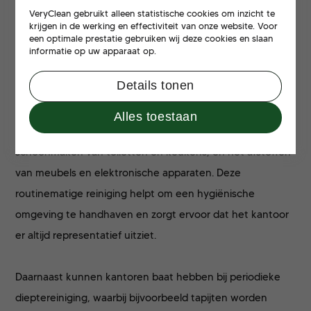
VeryClean gebruikt alleen statistische cookies om inzicht te
Veryclean
krijgen in de werking en effectiviteit van onze website. Voor
een optimale prestatie gebruiken wij deze cookies en slaan
Schoonmaakdiensten voor kantoren omvatten een breed
informatie op uw apparaat op.
scala aan taken, van dagelijkse schoonmaak tot
Details tonen
dieptereiniging en gespecialiseerde diensten. Dagelijkse
schoonmaaktaken zijn onder andere het stofzuigen en
Alles toestaan
dweilen van vloeren, het legen van prullenbakken, het
schoonmaken van toiletten en keukens, en het afstoffen
van meubels en elektronische apparaten. Deze
routinematige reiniging helpt om een hygiënische
omgeving te handhaven en zorgt ervoor dat het kantoor
er altijd representatief uitziet.
Daarnaast kunnen kantoren baat hebben bij periodieke
dieptereiniging, waarbij bijvoorbeeld tapijten worden