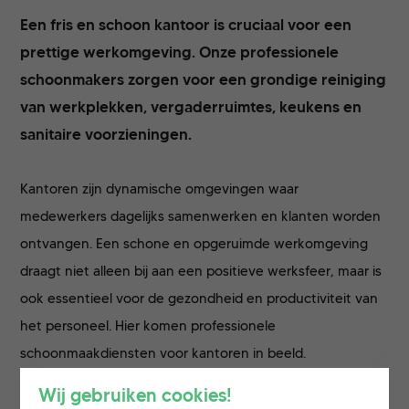
Een fris en schoon kantoor is cruciaal voor een
prettige werkomgeving. Onze professionele
schoonmakers zorgen voor een grondige reiniging
van werkplekken, vergaderruimtes, keukens en
sanitaire voorzieningen.
Kantoren zijn dynamische omgevingen waar
medewerkers dagelijks samenwerken en klanten worden
ontvangen. Een schone en opgeruimde werkomgeving
draagt niet alleen bij aan een positieve werksfeer, maar is
ook essentieel voor de gezondheid en productiviteit van
het personeel. Hier komen professionele
schoonmaakdiensten voor kantoren in beeld.
Wij gebruiken cookies!
Kantoren schoonmaak door