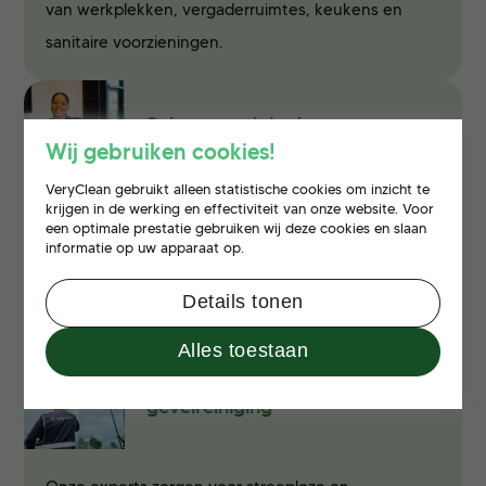
van werkplekken, vergaderruimtes, keukens en
sanitaire voorzieningen.
Schoonmaak in de zorg
Wij gebruiken cookies!
VeryClean gebruikt alleen statistische cookies om inzicht te
krijgen in de werking en effectiviteit van onze website. Voor
Schoonmaakdiensten in de zorg zijn van cruciaal
een optimale prestatie gebruiken wij deze cookies en slaan
belang voor het waarborgen van een hygiënische
informatie op uw apparaat op.
en veilige omgeving voor patiënten, zorgverleners
Details tonen
en bezoekers.
Alles toestaan
Glasbewassing en
gevelreiniging